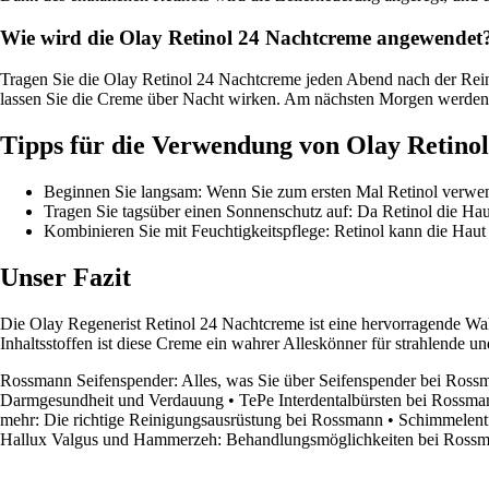
Wie wird die Olay Retinol 24 Nachtcreme angewendet
Tragen Sie die Olay Retinol 24 Nachtcreme jeden Abend nach der Reini
lassen Sie die Creme über Nacht wirken. Am nächsten Morgen werden S
Tipps für die Verwendung von Olay Retinol
Beginnen Sie langsam: Wenn Sie zum ersten Mal Retinol verwend
Tragen Sie tagsüber einen Sonnenschutz auf: Da Retinol die Haut
Kombinieren Sie mit Feuchtigkeitspflege: Retinol kann die Haut 
Unser Fazit
Die Olay Regenerist Retinol 24 Nachtcreme ist eine hervorragende Wah
Inhaltsstoffen ist diese Creme ein wahrer Alleskönner für strahlende u
Rossmann Seifenspender: Alles, was Sie über Seifenspender bei Ros
Darmgesundheit und Verdauung
•
TePe Interdentalbürsten bei Rossma
mehr: Die richtige Reinigungsausrüstung bei Rossmann
•
Schimmelentf
Hallux Valgus und Hammerzeh: Behandlungsmöglichkeiten bei Ross