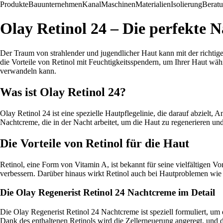
Produkte
Bauunternehmen
Kanal
Maschinen
Materialien
Isolierung
Berat
Olay Retinol 24 – Die perfekte 
Der Traum von strahlender und jugendlicher Haut kann mit der richtig
die Vorteile von Retinol mit Feuchtigkeitsspendern, um Ihrer Haut währ
verwandeln kann.
Was ist Olay Retinol 24?
Olay Retinol 24 ist eine spezielle Hautpflegelinie, die darauf abzielt
Nachtcreme, die in der Nacht arbeitet, um die Haut zu regenerieren und 
Die Vorteile von Retinol für die Haut
Retinol, eine Form von Vitamin A, ist bekannt für seine vielfältigen Vo
verbessern. Darüber hinaus wirkt Retinol auch bei Hautproblemen wi
Die Olay Regenerist Retinol 24 Nachtcreme im Detail
Die Olay Regenerist Retinol 24 Nachtcreme ist speziell formuliert, um d
Dank des enthaltenen Retinols wird die Zellerneuerung angeregt, und 