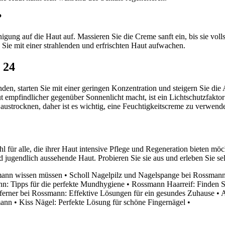
?
gung auf die Haut auf. Massieren Sie die Creme sanft ein, bis sie vol
ie mit einer strahlenden und erfrischten Haut aufwachen.
 24
en, starten Sie mit einer geringen Konzentration und steigern Sie di
 empfindlicher gegenüber Sonnenlicht macht, ist ein Lichtschutzfaktor 
austrocknen, daher ist es wichtig, eine Feuchtigkeitscreme zu verwende
l für alle, die ihrer Haut intensive Pflege und Regeneration bieten m
nd jugendlich aussehende Haut. Probieren Sie sie aus und erleben Sie se
smann wissen müssen
•
Scholl Nagelpilz und Nagelspange bei Rossmann
nn: Tipps für die perfekte Mundhygiene
•
Rossmann Haarreif: Finden 
erner bei Rossmann: Effektive Lösungen für ein gesundes Zuhause
•
A
mann
•
Kiss Nägel: Perfekte Lösung für schöne Fingernägel
•