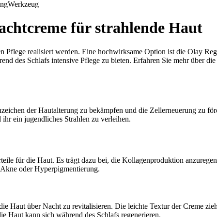
ung
Werkzeug
Nachtcreme für strahlende Haut
en Pflege realisiert werden. Eine hochwirksame Option ist die Olay Re
end des Schlafs intensive Pflege zu bieten. Erfahren Sie mehr über die
, Anzeichen der Hautalterung zu bekämpfen und die Zellerneuerung zu för
ihr ein jugendliches Strahlen zu verleihen.
rteile für die Haut. Es trägt dazu bei, die Kollagenproduktion anzurege
e Akne oder Hyperpigmentierung.
ie Haut über Nacht zu revitalisieren. Die leichte Textur der Creme zieht
die Haut kann sich während des Schlafs regenerieren.